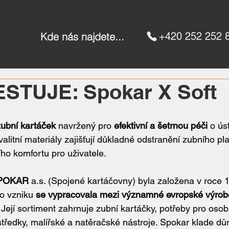
Kde nás najdete...
+420 252 252 
STUJE: Spokar X Soft
zubní kartáček
 navržený pro 
efektivní a šetrnou péči
 o ús
alitní materiály zajišťují důkladné odstranění zubního pla
ho komfortu pro uživatele.
SPOKAR
 a.s. (Spojené kartáčovny) byla založena v roce 
o vzniku 
se vypracovala mezi významné evropské výrob
 Její sortiment zahrnuje zubní kartáčky, potřeby pro osob
tředky, malířské a natěračské nástroje. Spokar klade důr