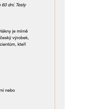
60 dní. Testy 
lákny je mírně 
 český výrobek, 
ientům, kteří 
ěmi nebo 