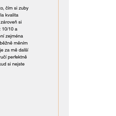
o, čím si zuby 
a kvalita 
 zároveň si 
 10/10 a 
ení zejména 
y běžně měním 
e za mě další 
učí perfektně 
ud si nejste 