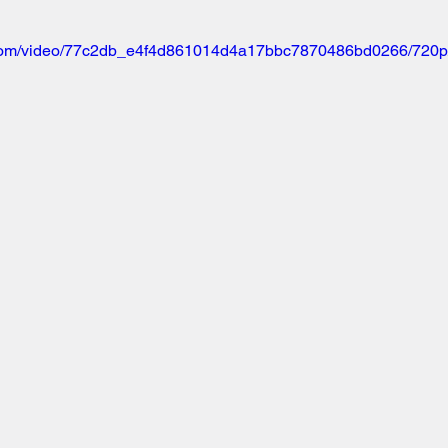
ic.com/video/77c2db_e4f4d861014d4a17bbc7870486bd0266/720p