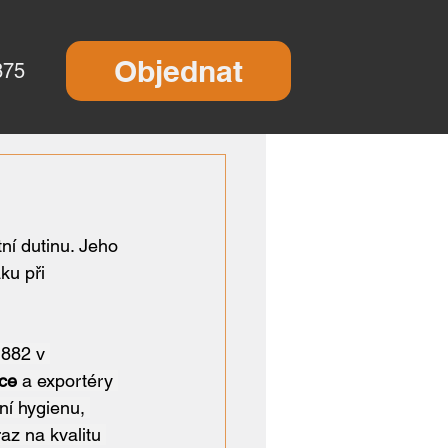
Objednat
875
tní dutinu. Jeho 
ku při 
1882 v 
ce
 a exportéry 
ní hygienu, 
az na kvalitu 