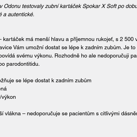
 v Odonu testovaly zubní kartáček Spokar X Soft po dobu 
 a autentické.
 kartáček má menší hlavu a příjemnou rukojeť, s 2 500 v
lavice Vám umožní dostat se lépe k zadním zubům. Je to
povídá svému výkonu. Rozhodně ho ale nedoporučuji pac
bo parodontitidu.
žňuje se lépe dostat k zadním zubům
ená
/výkon
ší vlákna – nedoporučuje se pacientům s citlivými dásn