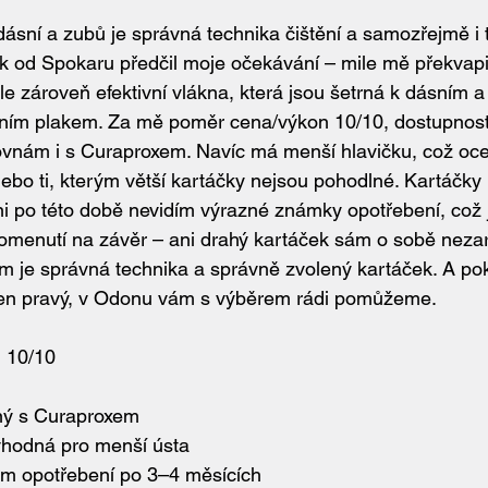
sní a zubů je správná technika čištění a samozřejmě i t
ček od Spokaru předčil moje očekávání – mile mě překvapil
e zároveň efektivní vlákna, která jsou šetrná k dásním a
bním plakem. Za mě poměr cena/výkon 10/10, dostupnost
rovnám i s Curaproxem. Navíc má menší hlavičku, což oc
nebo ti, kterým větší kartáčky nejsou pohodlné. Kartáčk
i po této době nevidím výrazné známky opotřebení, což j
pomenutí na závěr – ani drahý kartáček sám o sobě nezar
em je správná technika a správně zvolený kartáček. A pok
ás ten pravý, v Odonu vám s výběrem rádi pomůžeme.
 10/10
lný s Curaproxem
vhodná pro menší ústa
m opotřebení po 3–4 měsících