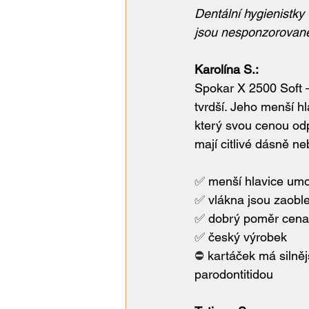
Dentální hygienistky
jsou nesponzorované
Karolína S.:
Spokar X 2500 Soft –
tvrdší. Jeho menší h
který svou cenou od
mají citlivé dásně ne
✅ 
menší hlavice umo
✅ 
vlákna jsou zaobl
✅ 
dobrý poměr cena
✅ 
český výrobek
⛔️ 
kartáček má silněj
parodontitidou  