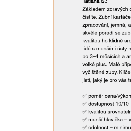
Tatiana S.:
Základem zdravých dá
čistíte. Zubní kartá
zpracování, jemná, al
skvěle poradí se zu
kvalitou ho klidně s
lidé s menšími ústy 
po 3–4 měsících a an
velké plus. Malé při
vyčištěné zuby. Klíč
jistí, jaký je pro v
✅ 
poměr cena/výkon
✅ 
dostupnost 10/10
✅ 
kvalitou srovnate
✅ 
menší hlavička – 
✅ 
odolnost – minimu