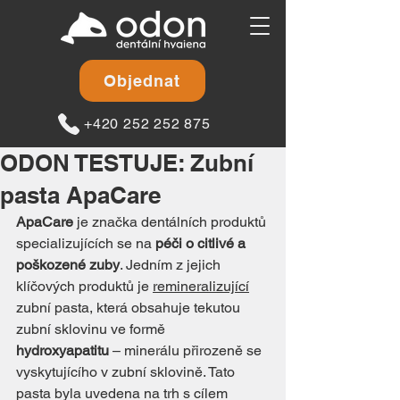
Objednat
+420 252 252 875
ODON TESTUJE: Zubní
pasta ApaCare
ApaCare
 je značka dentálních produktů 
specializujících se na 
péči o citlivé a 
poškozené zuby
. Jedním z jejich 
klíčových produktů je 
remineralizující
zubní pasta, která obsahuje tekutou 
zubní sklovinu ve formě 
hydroxyapatitu
 – minerálu přirozeně se 
vyskytujícího v zubní sklovině. Tato 
pasta byla uvedena na trh s cílem 