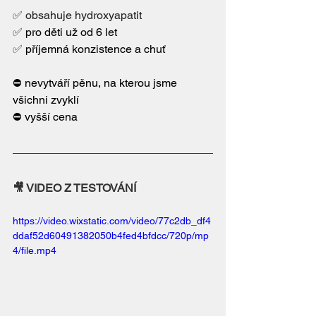
✅ obsahuje hydroxyapatit
✅ 
pro děti už od 6 let
✅ 
příjemná konzistence a chuť
⛔️ nevytváří pěnu, na kterou jsme 
všichni zvyklí
⛔️
 vyšší cena
🎥 VIDEO Z TESTOVÁNÍ
https://video.wixstatic.com/video/77c2db_df4
ddaf52d60491382050b4fed4bfdcc/720p/mp
4/file.mp4