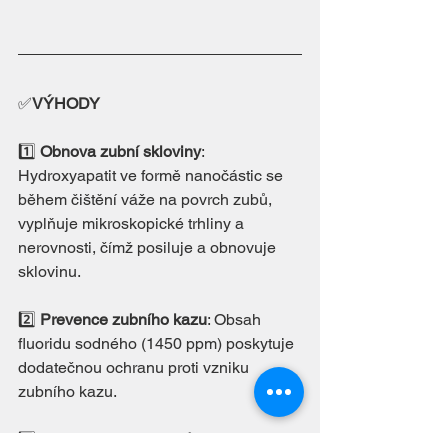
✅
VÝHODY
1️⃣ 
Obnova zubní skloviny
: 
Hydroxyapatit ve formě nanočástic se 
během čištění váže na povrch zubů, 
vyplňuje mikroskopické trhliny a 
nerovnosti, čímž posiluje a obnovuje 
sklovinu. 
2️⃣
Prevence zubního kazu
: Obsah 
fluoridu sodného (1450 ppm) poskytuje 
dodatečnou ochranu proti vzniku 
zubního kazu. 
3️⃣
Snížení citlivosti zubů
: Vyhlazením 