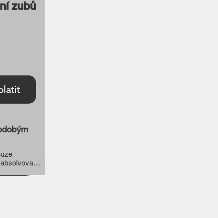
ní zubů
latit
hodobým
uze 
 absolvovali 
ež jedním 
isků

, gelů a 