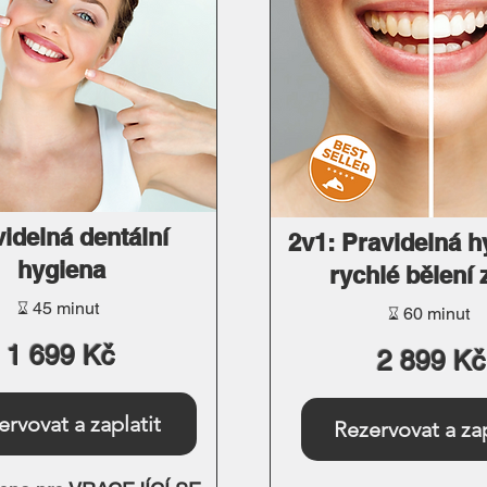
dentální hygienu a zbytek p
vrátíme.
idelná dentální
2v1: Pravidelná h
hygiena
rychlé bělení
⌛︎ 45 minut
⌛︎ 60 minut
1 699 Kč
2 899 Kč
ervovat a zaplatit
Rezervovat a zap