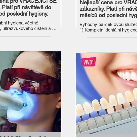
cena pro VRACEJÍCÍ SE
Nejlepší cena pro VRA
 Platí při návštěvě do
zákazníky. Platí při ná
od poslední hygieny.
měsíců od poslední hyg
bní hygiena včetně 
Výhodný balíček dvou služeb:
, ultrazvukového čištění a 
1) Kompletní dentální hygiena 
ce pro dospělé a pro děti od 
2) Rychlé bělení zubů 

Navíc obdržíte dárek pro dom
Váš zářivý úsměv

Objednáváte se na termín den
hygieny včetně rychlého běle