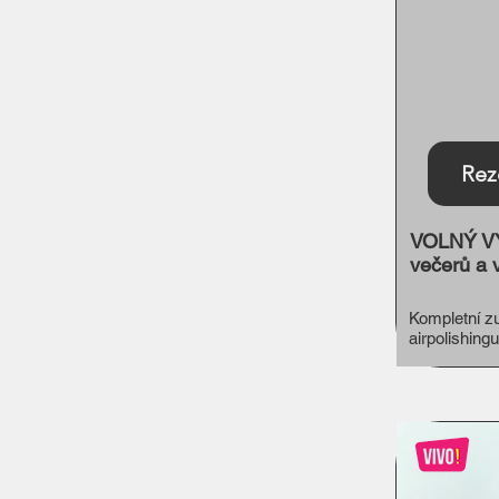
Rez
VOLNÝ VÝ
večerů a 
Kompletní zu
airpolishingu
remineraliza
12 let.