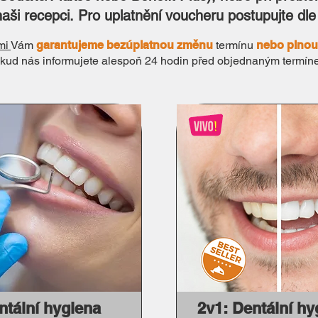
aši recepci.
Pro uplatnění voucheru postupujte dl
mi
Vám
garantujeme bezúplatnou změnu
termínu
nebo plnou
okud nás informujete alespoň 24 hodin před objednaným termín
ntální hygiena
2v1: Dentální hy