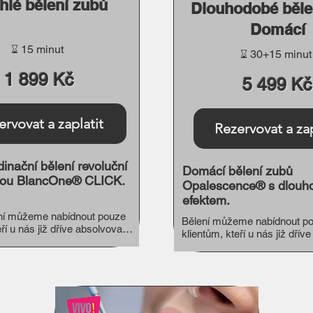
hlé bělení zubů
Dlouhodobé běle
Domácí
⌛︎ 15 minut
⌛︎ 30+15 minut
1 899 Kč
5 499 Kč
ervovat a zaplatit
Rezervovat a zap
inační bělení revoluční
Domácí bělení zubů
ou BlancOne® CLICK.
Opalescence® s dlou
efektem.
ní můžeme nabídnout pouze 
Bělení můžeme nabídnout po
ří u nás již dříve absolvovali 
klientům, kteří u nás již dříve
ienu před méně než jedním 
dentální hygienu před méně n
měsícem.

Služba obsahuje:

1) Návštěvu na vyhotovení ot
2) Návštěvu na předání nosičů