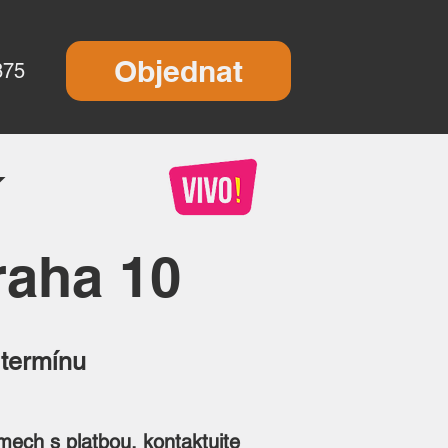
Objednat
875
í
raha 10
 termínu
mech s platbou, kontaktujte