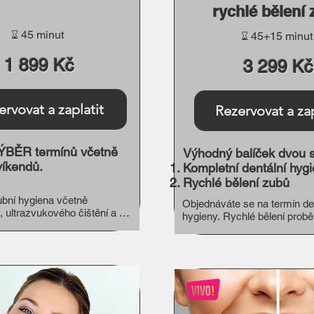
rychlé bělení
⌛︎ 45 minut
⌛︎ 45+15 minut
1 899 Kč
3 299 Kč
ervovat a zaplatit
Rezervovat a zap
BĚR termínů včetně
Výhodný balíček dvou 
víkendů.
Kompletní dentální hyg
Rychlé bělení zubů
bní hygiena včetně 
Objednáváte se na termín den
, ultrazvukového čištění a 
hygieny. Rychlé bělení probě
ce pro dospělé a pro děti od 
stejném temínu nebo v termí
v závislosti na specifickém 
chrupu.

​V rámci provedení hygieny o
zdravotní způsobilost pro běl
by nebylo bělení možné, zapl