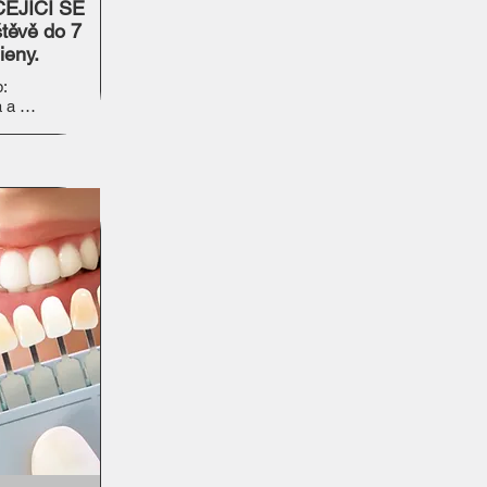
CEJÍCÍ SE
vštěvě do
7
ieny.
 

a 

ácí péči o 
tální 
ní.