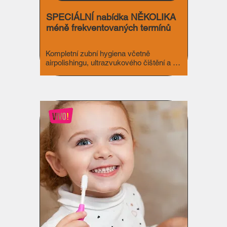
SPECIÁLNÍ nabídka NĚKOLIKA
méně frekventovaných termínů
Kompletní zubní hygiena včetně 
airpolishingu, ultrazvukového čištění a 
remineralizace pro dospělé a pro děti od 
12 let.