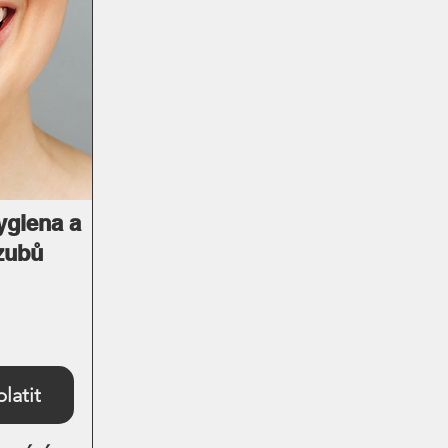
eněz Vám 
ygiena a
 zubů
latit