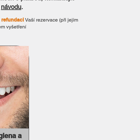
e
návodu
.
 refundaci
Vaší rezervace (při jejím
em vyšetření
giena a