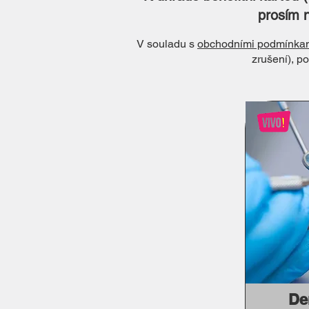
prosím n
V souladu s
obchodními podmínka
zrušení), p
De