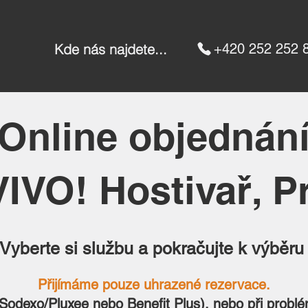
Kde nás najdete...
+420 252 252 
Online objednán
IVO! Hostivař, P
 Vyberte si službu a pokračujte k výběru
Přijímáme pouze uhrazené rezervace.
(Sodexo/Pluxee nebo Benefit Plus), nebo při problé