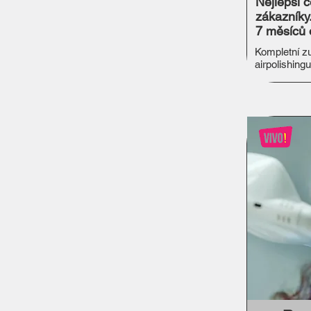
Nejlepší 
zákazníky.
7 měsíců 
Kompletní zu
airpolishingu
remineraliza
12 let.