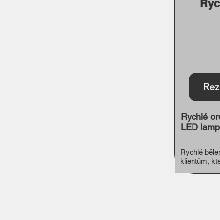
Ryc
Rez
Rychlé ord
LED lamp
Rychlé běle
klientům, kte
dentální hyg
měsícem.