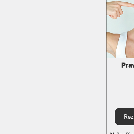
Prav
Rez