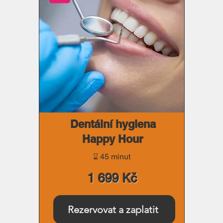
instruktáž k domácímu bělení
3) Podporu na telefonu

Objednáváte se na termín vy
otisků. Další termíny s Vámi 
hygienistka nebo naše recep
Dentální hygiena
Happy Hour
⌛︎ 45 minut
1 699 Kč
Rezervovat a zaplatit