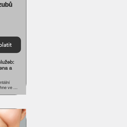
 zubů
latit
služeb:
iena a
tální 
hne ve 
nu pozdějším 
stavu Vašeho 
věříme Vaši 
ení a pokud 
atíte pouze 