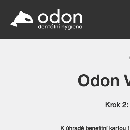
Odon V
Krok 2:
K úhradě benefitní kartou 